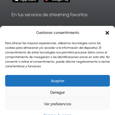
En tus servicios de streaming favoritos
Gestionar consentimiento
Para ofrecer las mejores experiencias, utilizamos tecnologías como las
cookies para almacenar y/o acceder a la información del dispositivo. El
consentimiento de estas tecnologías nos permitirá procesar datos como el
comportamiento de navegación o las identificaciones únicas en este sitio. No
consentir o retirar el consentimiento, puede afectar negativamente a ciertas
características y funciones.
|
Press Center
|
Aceptar
Términos de servicio
-
Política de privacidad
Denegar
©2025 - The Chosen | All right reserved
Powered By
Agencia Mostaza
Ver preferencias