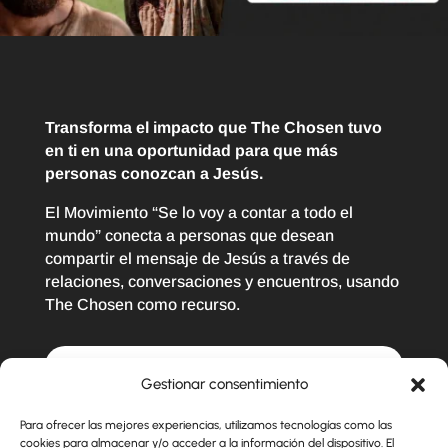
Transforma el impacto que The Chosen tuvo
en ti en una oportunidad para que más
personas conozcan a Jesús.
El Movimiento “Se lo voy a contar a todo el
mundo” conecta a personas que desean
compartir el mensaje de Jesús a través de
relaciones, conversaciones y encuentros, usando
The Chosen como recurso.
Gestionar consentimiento
Soy…
*
Para ofrecer las mejores experiencias, utilizamos tecnologías como las
Católico
Evangélico
Fan
Otro
cookies para almacenar y/o acceder a la información del dispositivo. El